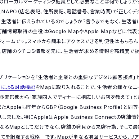
ローカルマーケティング施策として必要なことは何でしょうか
NAPO（店名表記、住所表記、電話番号、営業時間）が正しくデ
て生活者に伝えられているのでしょうか？言うまでもなく、生活者
情報取得の主役はGoogle MapやApple Mapなどに代表
フォームです。スマホから簡単にアクセスできる利便性はもちろん
、店舗のクチコミ情報を元に、生活者が求める情報を高精度で
プリケーションを「生活者と企業との重要なデジタル顧客接点」と
Iによる対話機能
をMapに取り入れることで、生活者の様々なニ
の検索形態から「家族四人でディナーに相応しいお店を教えて」と
leも昨年からGBP（Google Business Profile）と同
ースしました。特にAppleはApple Business Connectの店舗
り、単なるMapとしてだけでなく、店舗の発見から来店行動、そして
てを網羅する戦略 です。Mapが単なる地図サービスから、リ