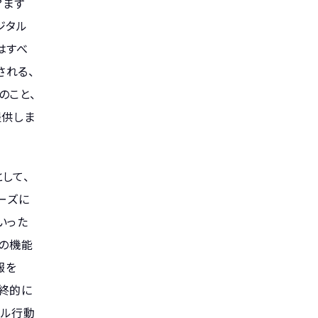
？まず
ジタル
はすべ
される、
のこと、
提供しま
して、
ーズに
いった
等の機能
情報を
最終的に
アル行動