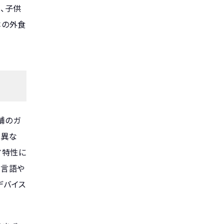
、子供
本の外食
舗のガ
と異な
ア特性に
は言語や
デバイス