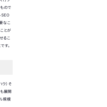
るもので
SEO
要なこ
ることが
させるこ
です。
ハウ）そ
でも展開
バル規模