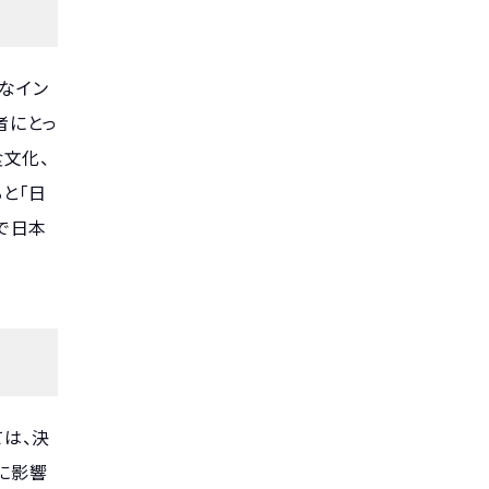
なイン
者にとっ
文化、
と「日
で日本
は、決
に影響