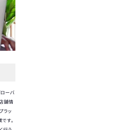
グローバ
。店舗情
プラッ
業です。
く行う