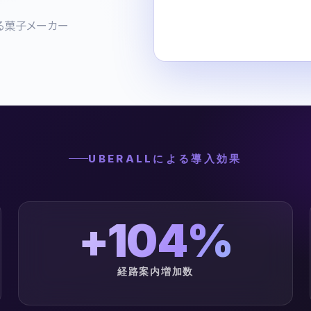
する菓子メーカー
UBERALLによる導入効果
+104%
経路案内増加数