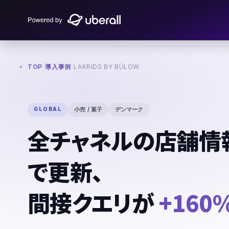
TOP
›
導入事例
›
LAKRIDS BY BÜLOW
GLOBAL
小売 / 菓子
デンマーク
全チャネルの店舗情
で更新、
間接クエリが
+160