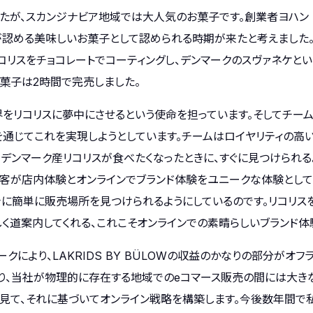
たが、スカンジナビア地域では大人気のお菓子です。創業者ヨハン 
める美味しいお菓子として認められる時期が来たと考えました。2007
スをチョコレートでコーティングし、デンマークのスヴァネケという街に
お菓子は2時間で完売しました。
は、世界をリコリスに夢中にさせるという使命を担っています。そしてチ
)を通じてこれを実現しようとしています。チームはロイヤリティの高
デンマーク産リコリスが食べたくなったときに、すぐに見つけられるよう
、顧客が店内体験とオンラインでブランド体験をユニークな体験として
きに簡単に販売場所を見つけられるようにしているのです。リコリス
く道案内してくれる、これこそオンラインでの素晴らしいブランド体
クにより、LAKRIDS BY BÜLOWの収益のかなりの部分がオフ
り、当社が物理的に存在する地域でのeコマース販売の間には大きな
見て、それに基づいてオンライン戦略を構築します。今後数年間で