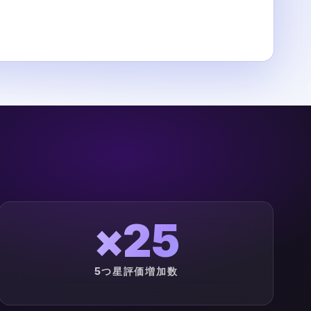
×25
5つ星評価増加数